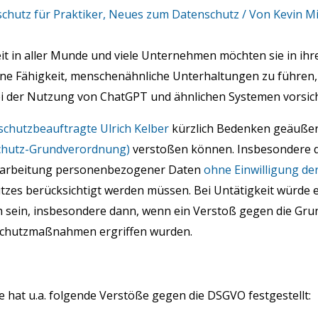
chutz für Praktiker
,
Neues zum Datenschutz
/ Von
Kevin Mi
it in aller Munde und viele Unternehmen möchten sie in ihre
eine Fähigkeit, menschenähnliche Unterhaltungen zu führe
i der Nutzung von ChatGPT und ähnlichen Systemen vorsicht
chutzbeauftragte Ulrich Kelber
kürzlich Bedenken geäußer
hutz-Grundverordnung)
verstoßen können. Insbesondere 
erarbeitung personenbezogener Daten
ohne Einwilligung de
utzes berücksichtigt werden müssen. Bei Untätigkeit würde 
 sein, insbesondere dann, wenn ein Verstoß gegen die Gru
Schutzmaßnahmen ergriffen wurden.
 hat u.a. folgende Verstöße gegen die DSGVO festgestellt: