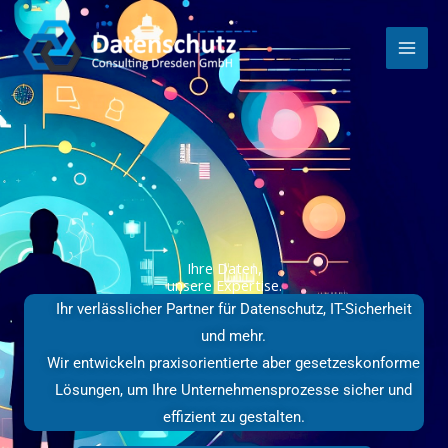
Zum
Inhalt
springen
Ihre Daten,
unsere Expertise.
Ihr verlässlicher Partner für Datenschutz, IT-Sicherheit
und mehr.
Wir entwickeln praxisorientierte aber gesetzeskonforme
Lösungen, um Ihre Unternehmensprozesse sicher und
effizient zu gestalten.