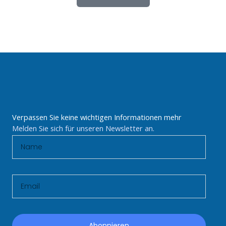
Verpassen Sie keine wichtigen Informationen mehr
Melden Sie sich für unseren Newsletter an.
N
a
m
E
e
m
a
i
Abonnieren