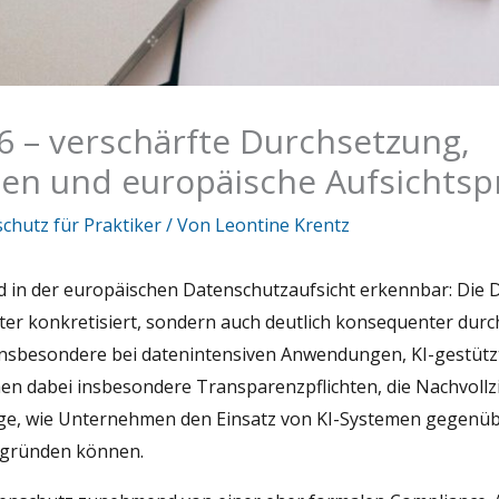
6 – verschärfte Durchsetzung,
ten und europäische Aufsichtsp
chutz für Praktiker
/ Von
Leontine Krentz
end in der europäischen Datenschutzaufsicht erkennbar: Die
eiter konkretisiert, sondern auch deutlich konsequenter dur
n insbesondere bei datenintensiven Anwendungen, KI-gestü
en dabei insbesondere Transparenzpflichten, die Nachvollz
age, wie Unternehmen den Einsatz von KI-Systemen gegenü
egründen können.