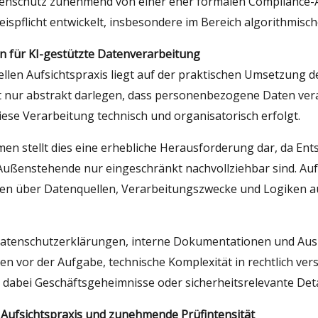
Datenschutz zunehmend von einer eher formalen Compliance-
spflicht entwickelt, insbesondere im Bereich algorithmisch
in für KI-gestützte Datenverarbeitung
ellen Aufsichtspraxis liegt auf der praktischen Umsetzung 
nur abstrakt darlegen, dass personenbezogene Daten vera
ese Verarbeitung technisch und organisatorisch erfolgt.
en stellt dies eine erhebliche Herausforderung dar, da En
 Außenstehende nur eingeschränkt nachvollziehbar sind. Au
nen über Datenquellen, Verarbeitungszwecke und Logiken a
s Datenschutzerklärungen, interne Dokumentationen und Aus
vor der Aufgabe, technische Komplexität in rechtlich verst
dabei Geschäftsgeheimnisse oder sicherheitsrelevante Deta
 Aufsichtspraxis und zunehmende Prüfintensität