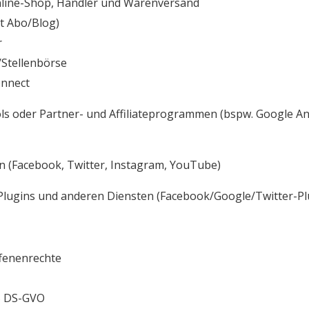
ine-Shop, Händler und Warenversand
 Abo/Blog)
r
ellenbörse
nnect
der Partner- und Affiliateprogrammen (bspw. Google Anal
n (Facebook, Twitter, Instagram, YouTube)
Plugins und anderen Diensten
(Facebook/Google/Twitter-Pl
fenenrechte
5 DS-GVO