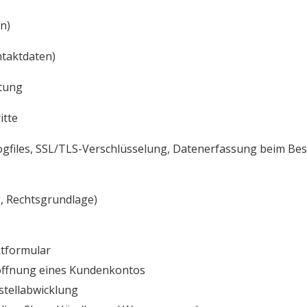
n)
taktdaten)
tung
itte
files, SSL/TLS-Verschlüsselung, Datenerfassung beim Besu
 Rechtsgrundlage)
formular
fnung eines Kundenkontos
ellabwicklung