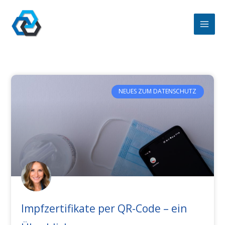
Zum
Inhalt
springen
NEUES ZUM DATENSCHUTZ
Impfzertifikate per QR-Code – ein