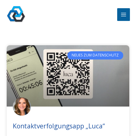
Zum
Inhalt
springen
NEUES ZUM DATENSCHUTZ
Kontaktverfolgungsapp „Luca“