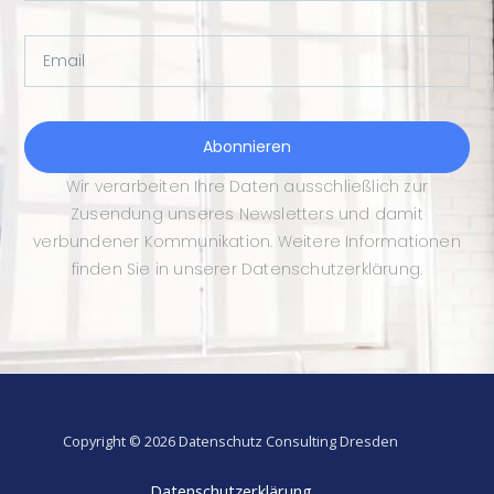
Email
Abonnieren
Wir verarbeiten Ihre Daten ausschließlich zur
Zusendung unseres Newsletters und damit
verbundener Kommunikation. Weitere Informationen
finden Sie in unserer Datenschutzerklärung.
Copyright © 2026 Datenschutz Consulting Dresden
Datenschutzerklärung