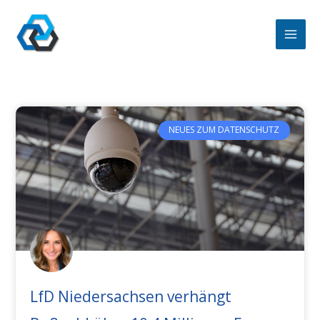
Zum
Inhalt
springen
NEUES ZUM DATENSCHUTZ
LfD Niedersachsen verhängt