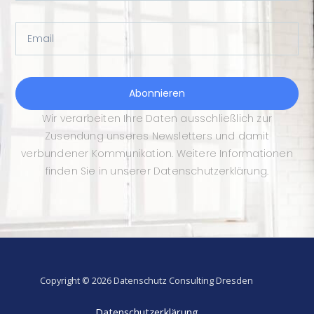
Email
Abonnieren
Wir verarbeiten Ihre Daten ausschließlich zur
Zusendung unseres Newsletters und damit
verbundener Kommunikation. Weitere Informationen
finden Sie in unserer Datenschutzerklärung.
Copyright © 2026 Datenschutz Consulting Dresden
Datenschutzerklärung