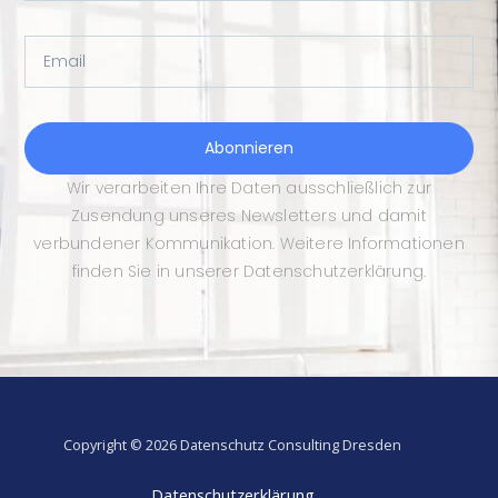
Email
Abonnieren
Wir verarbeiten Ihre Daten ausschließlich zur
Zusendung unseres Newsletters und damit
verbundener Kommunikation. Weitere Informationen
finden Sie in unserer Datenschutzerklärung.
Copyright © 2026 Datenschutz Consulting Dresden
Datenschutzerklärung