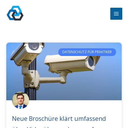
Zum
Inhalt
springen
DATENSCHUTZ FÜR PRAKTIKER
Neue Broschüre klärt umfassend