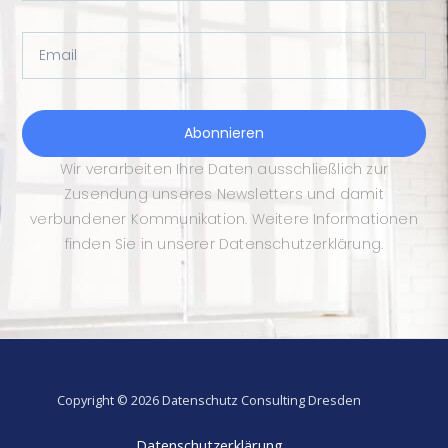
Email
Abonnieren
Wir verarbeiten Ihre Daten ausschließlich zur
Zusendung unseres Newsletters und damit
verbundener Kommunikation. Weitere Informationen
finden Sie in unserer Datenschutzerklärung.
Copyright © 2026 Datenschutz Consulting Dresden
Datenschutzerklärung