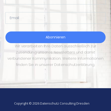
Email
Abonnieren
Wir verarbeiten Ihre Daten ausschließlich zur
Zusendung unseres Newsletters und damit
verbundener Kommunikation. Weitere Informationen
finden Sie in unserer Datenschutzerklärung.
Copyright © 2026 Datenschutz Consulting Dresden