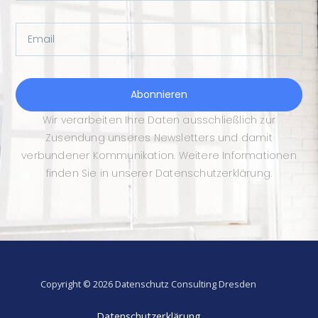
Email
Abonnieren
Wir verarbeiten Ihre Daten ausschließlich zur
Zusendung unseres Newsletters und damit
verbundener Kommunikation. Weitere Informationen
finden Sie in unserer Datenschutzerklärung.
Copyright © 2026 Datenschutz Consulting Dresden
Datenschutzerklärung