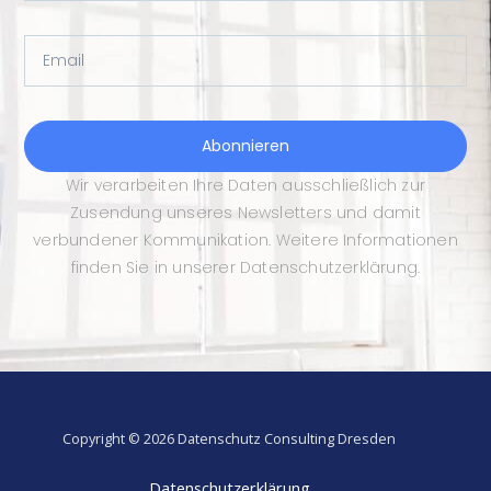
Email
Abonnieren
Wir verarbeiten Ihre Daten ausschließlich zur
Zusendung unseres Newsletters und damit
verbundener Kommunikation. Weitere Informationen
finden Sie in unserer Datenschutzerklärung.
Copyright © 2026 Datenschutz Consulting Dresden
Datenschutzerklärung